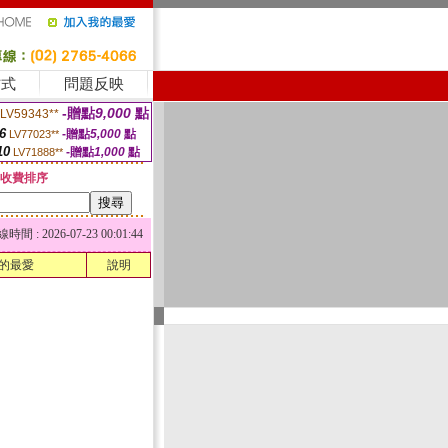
方式
問題反映
-贈點
9,000
點
LV59343**
6
-贈點
5,000
點
LV77023**
10
-贈點
1,000
點
LV71888**
收費排序
 : 2026-07-23 00:01:44
的最愛
說明