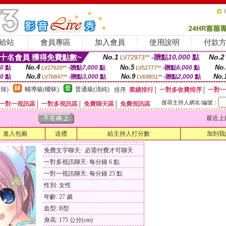
給站
會員專區
加入會員
使用說明
付款
十名會員 獲得免費點數~
No.1
-贈點
10,000
點
No.2
LV72973**
No.4
No.5
No.
00
點
-贈點
7,000
點
-贈點
6,000
點
LV27620**
LV52777**
No.8
No.9
No.
00
點
-贈點
3,000
點
-贈點
2,000
點
LV76847**
LV69831**
辣)
輔導級(曖昧)
普通級(清純)
排序
業績排行
│
一對多收費排序
│
一對一
搜尋主持人網名/編號：
一對一視訊區
│
一對多視訊區
│
免費聊天區
│
免費視訊區
最近上線時間
進入包廂
送禮
給主持人打分數
加到我
免費文字聊天: 必需付費才可聊天
一對多視訊聊天: 每分鐘 6 點
一對一視訊聊天: 每分鐘 25 點
性別: 女性
年齡: 27 歲
血型: B型
身高: 175 公分(cm)