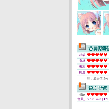
相貌
身材
表演
態度
註﹕最高值 5分
相貌
會員[ LV7361428 ]
171