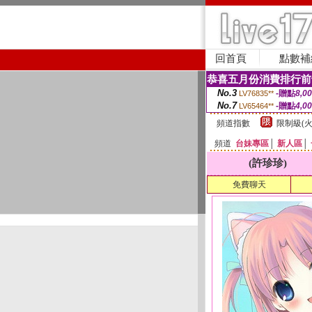
回首頁
點數補
恭喜五月份消費排行前
No.3
-贈點
8,0
LV76835**
No.7
-贈點
4,0
LV65464**
頻道指數
限制級(火
頻道
台妹專區
│
新人區
│
(許珍珍)
免費聊天