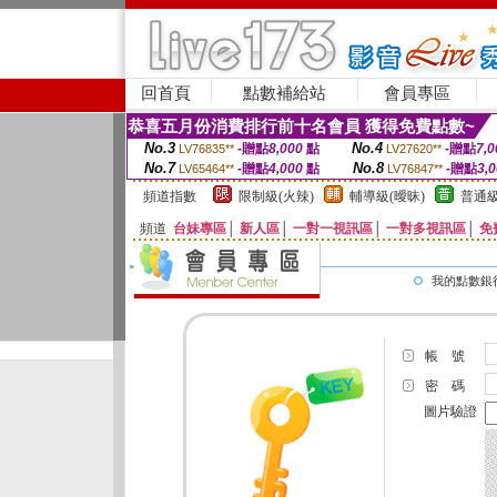
回首頁
點數補給站
會員專區
恭喜五月份消費排行前十名會員 獲得免費點數~
No.3
No.4
-贈點
8,000
點
-贈點
7,0
LV76835**
LV27620**
No.7
No.8
-贈點
4,000
點
-贈點
3,
LV65464**
LV76847**
頻道指數
限制級(火辣)
輔導級(曖昧)
普通級
頻道
台妹專區
│
新人區
│
一對一視訊區
│
一對多視訊區
│
免
我的點數銀
帳 號
密 碼
圖片驗證